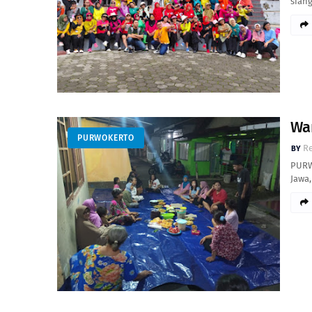
sian
Wa
PURWOKERTO
R
PURW
Jawa