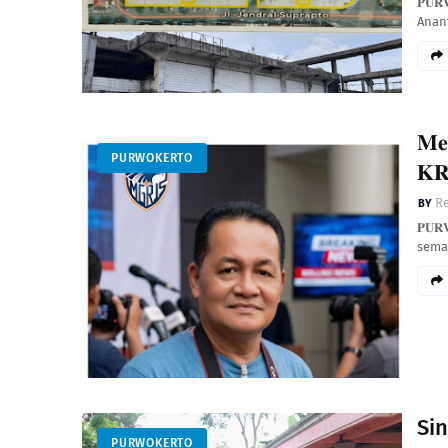
𝐏𝐔
Anan
𝐌𝐞
PURWOKERTO
𝐊𝐑
Re
𝐏𝐔
sema
Sin
PURWOKERTO