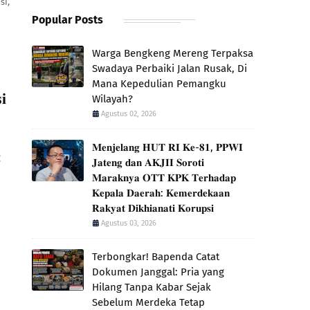
si,
Popular Posts
Warga Bengkeng Mereng Terpaksa
Swadaya Perbaiki Jalan Rusak, Di
Mana Kepedulian Pemangku
𝐢
Wilayah?
Agustus 02, 2026
𝐌𝐞𝐧𝐣𝐞𝐥𝐚𝐧𝐠 𝐇𝐔𝐓 𝐑𝐈 𝐊𝐞-𝟖𝟏, 𝐏𝐏𝐖𝐈
g
𝐉𝐚𝐭𝐞𝐧𝐠 𝐝𝐚𝐧 𝐀𝐊𝐉𝐈𝐈 𝐒𝐨𝐫𝐨𝐭𝐢
𝐌𝐚𝐫𝐚𝐤𝐧𝐲𝐚 𝐎𝐓𝐓 𝐊𝐏𝐊 𝐓𝐞𝐫𝐡𝐚𝐝𝐚𝐩
𝐊𝐞𝐩𝐚𝐥𝐚 𝐃𝐚𝐞𝐫𝐚𝐡: 𝐊𝐞𝐦𝐞𝐫𝐝𝐞𝐤𝐚𝐚𝐧
𝐑𝐚𝐤𝐲𝐚𝐭 𝐃𝐢𝐤𝐡𝐢𝐚𝐧𝐚𝐭𝐢 𝐊𝐨𝐫𝐮𝐩𝐬𝐢
Agustus 03, 2026
​Terbongkar! Bapenda Catat
Dokumen Janggal: Pria yang
Hilang Tanpa Kabar Sejak
Sebelum Merdeka Tetap