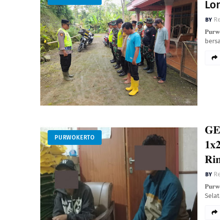
Lo
Re
𝐏𝐮𝐫
bers
𝐆𝐄
PURWOKERTO
𝟏𝐱
𝐑𝐢
Re
𝐏𝐮𝐫
Sela