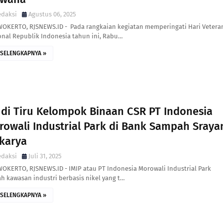
edaksi
Agustus 06, 2025
OKERTO, RJSNEWS.ID - Pada rangkaian kegiatan memperingati Hari Vetera
onal Republik Indonesia tahun ini, Rabu…
SELENGKAPNYA »
udi Tiru Kelompok Binaan CSR PT Indonesia
rowali Industrial Park di Bank Sampah Sraya
karya
edaksi
Juli 31, 2025
OKERTO, RJSNEWS.ID - IMIP atau PT Indonesia Morowali Industrial Park
h kawasan industri berbasis nikel yang t…
SELENGKAPNYA »