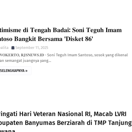
𝐢𝐦𝐢𝐬𝐦𝐞 𝐝𝐢 𝐓𝐞𝐧𝐠𝐚𝐡 𝐁𝐚𝐝𝐚𝐢: 𝐒𝐨𝐧𝐢 𝐓𝐞𝐠𝐮𝐡 𝐈𝐦𝐚𝐦
𝐭𝐨𝐬𝐨 𝐁𝐚𝐧𝐠𝐤𝐢𝐭 𝐁𝐞𝐫𝐬𝐚𝐦𝐚 '𝐃𝐢𝐬𝐤𝐞𝐭 𝟖𝟔'
alita
September 11, 2025
𝐖𝐎𝐊𝐄𝐑𝐓𝐎, 𝐑𝐉𝐒𝐍𝐄𝐖𝐒.𝐈𝐃 - Soni Teguh Imam Santoso, sosok yang dikenal
an semangat juangnya yang…
SELENGKAPNYA »
ingati Hari Veteran Nasional RI, Macab LVRI
bupaten Banyumas Berziarah di TMP Tanjung
rwana