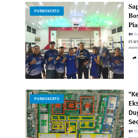
​𝐒𝐚
PURWOKERTO
𝐁𝐨
𝐏𝐢
Re
𝐏𝐔𝐑
memb
"K
PURWOKERTO
Ek
Du
Sec
Re