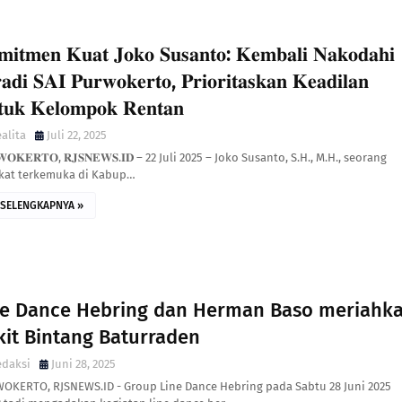
𝐢𝐭𝐦𝐞𝐧 𝐊𝐮𝐚𝐭 𝐉𝐨𝐤𝐨 𝐒𝐮𝐬𝐚𝐧𝐭𝐨: 𝐊𝐞𝐦𝐛𝐚𝐥𝐢 𝐍𝐚𝐤𝐨𝐝𝐚𝐡𝐢
𝐚𝐝𝐢 𝐒𝐀𝐈 𝐏𝐮𝐫𝐰𝐨𝐤𝐞𝐫𝐭𝐨, 𝐏𝐫𝐢𝐨𝐫𝐢𝐭𝐚𝐬𝐤𝐚𝐧 𝐊𝐞𝐚𝐝𝐢𝐥𝐚𝐧
𝐮𝐤 𝐊𝐞𝐥𝐨𝐦𝐩𝐨𝐤 𝐑𝐞𝐧𝐭𝐚𝐧
alita
Juli 22, 2025
𝐖𝐎𝐊𝐄𝐑𝐓𝐎, 𝐑𝐉𝐒𝐍𝐄𝐖𝐒.𝐈𝐃 – 22 Juli 2025 – Joko Susanto, S.H., M.H., seorang
kat terkemuka di Kabup…
SELENGKAPNYA »
ne Dance Hebring dan Herman Baso meriahk
kit Bintang Baturraden
edaksi
Juni 28, 2025
OKERTO, RJSNEWS.ID - Group Line Dance Hebring pada Sabtu 28 Juni 2025