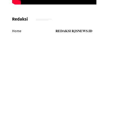
Redaksi
Home
𝐑𝐄𝐃𝐀𝐊𝐒𝐈 𝐑𝐉𝐒𝐍𝐄𝐖𝐒.𝐈𝐃