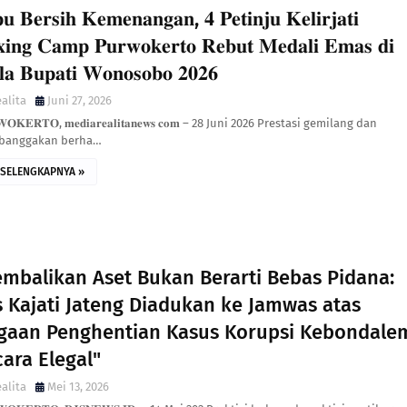
𝐩𝐮 𝐁𝐞𝐫𝐬𝐢𝐡 𝐊𝐞𝐦𝐞𝐧𝐚𝐧𝐠𝐚𝐧, 𝟒 𝐏𝐞𝐭𝐢𝐧𝐣𝐮 𝐊𝐞𝐥𝐢𝐫𝐣𝐚𝐭𝐢
𝐢𝐧𝐠 𝐂𝐚𝐦𝐩 𝐏𝐮𝐫𝐰𝐨𝐤𝐞𝐫𝐭𝐨 𝐑𝐞𝐛𝐮𝐭 𝐌𝐞𝐝𝐚𝐥𝐢 𝐄𝐦𝐚𝐬 𝐝𝐢
𝐥𝐚 𝐁𝐮𝐩𝐚𝐭𝐢 𝐖𝐨𝐧𝐨𝐬𝐨𝐛𝐨 𝟐𝟎𝟐𝟔
alita
Juni 27, 2026
𝐖𝐎𝐊𝐄𝐑𝐓𝐎, 𝐦𝐞𝐝𝐢𝐚𝐫𝐞𝐚𝐥𝐢𝐭𝐚𝐧𝐞𝐰𝐬 𝐜𝐨𝐦 – 28 Juni 2026 Prestasi gemilang dan
anggakan berha…
SELENGKAPNYA »
embalikan Aset Bukan Berarti Bebas Pidana:
s Kajati Jateng Diadukan ke Jamwas atas
gaan Penghentian Kasus Korupsi Kebondale
ara Elegal"
alita
Mei 13, 2026