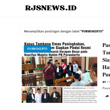
Menampilkan postingan dengan label
PURWOKERTO
​𝐏𝐚
PURWOKERTO
𝐓𝐚
𝐒𝐢
𝐇𝐚
𝐏𝐮
Re
​𝐏𝐚𝐬𝐜