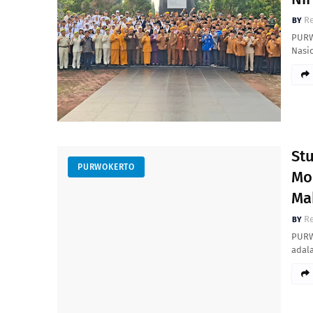
R
PURW
Nasi
St
PURWOKERTO
Mo
Ma
R
PURW
adala