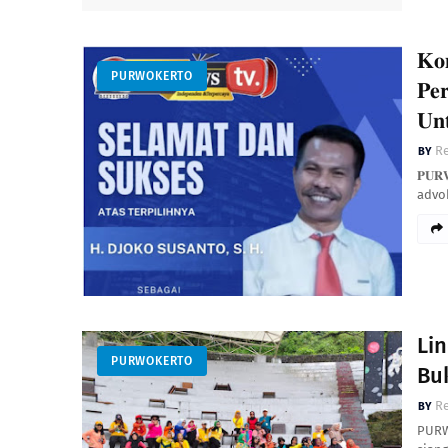
𝐊𝐨
PURWOKERTO
𝐏𝐞
𝐔𝐧
Re
𝐏𝐔𝐑
advo
Li
PURWOKERTO
Bu
R
PURW