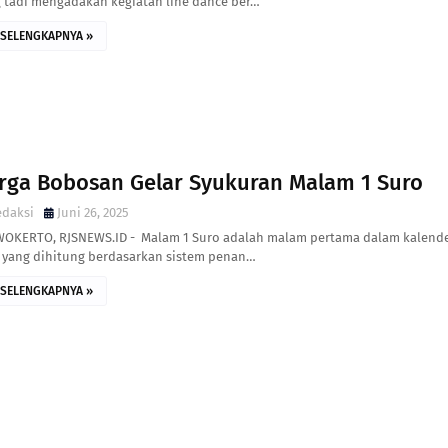
g tadi mengadakan kegiatan line dance ber…
SELENGKAPNYA »
rga Bobosan Gelar Syukuran Malam 1 Suro
edaksi
Juni 26, 2025
OKERTO, RJSNEWS.ID - Malam 1 Suro adalah malam pertama dalam kalend
, yang dihitung berdasarkan sistem penan…
SELENGKAPNYA »