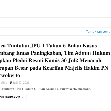
Tunjukkan semu
𝐬𝐜𝐚 𝐓𝐮𝐧𝐭𝐮𝐭𝐚𝐧 𝐉𝐏𝐔 𝟏 𝐓𝐚𝐡𝐮𝐧 𝟔 𝐁𝐮𝐥𝐚𝐧 𝐊𝐚𝐬𝐮𝐬
𝐦𝐛𝐚𝐧𝐠 𝐄𝐦𝐚𝐬 𝐏𝐚𝐧𝐢𝐧𝐠𝐤𝐚𝐛𝐚𝐧, 𝐓𝐢𝐦 Admin 𝐇𝐮𝐤𝐮𝐦
𝐩𝐤𝐚𝐧 𝐏𝐥𝐞𝐝𝐨𝐢 𝐑𝐞𝐬𝐦𝐢 𝐊𝐚𝐦𝐢𝐬 𝟑𝟎 𝐉𝐮𝐥𝐢: 𝐌𝐞𝐧𝐚𝐫𝐮𝐡
𝐚𝐩𝐚𝐧 𝐁𝐞𝐬𝐚𝐫 𝐩𝐚𝐝𝐚 𝐊𝐞𝐚𝐫𝐢𝐟𝐚𝐧 𝐌𝐚𝐣𝐞𝐥𝐢𝐬 𝐇𝐚𝐤𝐢𝐦 𝐏𝐍
𝐰𝐨𝐤𝐞𝐫𝐭𝐨
alita
Juli 27, 2026
𝐚 𝐓𝐮𝐧𝐭𝐮𝐭𝐚𝐧 𝐉𝐏𝐔 𝟏 𝐓𝐚𝐡𝐮𝐧 𝟔 𝐁𝐮𝐥𝐚𝐧 𝐊𝐚𝐬𝐮𝐬 𝐓𝐚 ​ 𝐏𝐮𝐫𝐰𝐨𝐤𝐞𝐫𝐭𝐨, 𝐦𝐞𝐝𝐢𝐚𝐫𝐞…
SELENGKAPNYA »