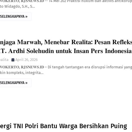
𝐖𝐎𝐊𝐄𝐑𝐓𝐎, 𝐑𝐉𝐒𝐍𝐄𝐖𝐒.𝐈𝐃 -- 14 Mei 202 Praktisi hukum dan aktivis antikorup
to Widagdo, S.H., S…
SELENGKAPNYA »
𝐣𝐚𝐠𝐚 𝐌𝐚𝐫𝐰𝐚𝐡, 𝐌𝐞𝐧𝐞𝐛𝐚𝐫 𝐑𝐞𝐚𝐥𝐢𝐭𝐚: 𝐏𝐞𝐬𝐚𝐧 𝐑𝐞𝐟𝐥𝐞𝐤𝐬
. 𝐀𝐫𝐝𝐡𝐢 𝐒𝐨𝐥𝐞𝐡𝐮𝐝𝐢𝐧 𝐮𝐧𝐭𝐮𝐤 𝐈𝐧𝐬𝐚𝐧 𝐏𝐞𝐫𝐬 𝐈𝐧𝐝𝐨𝐧𝐞𝐬𝐢𝐚
alita
April 26, 2026
𝐖𝐎𝐊𝐄𝐑𝐓𝐎, 𝐑𝐉𝐒𝐍𝐄𝐖𝐒.𝐈𝐃 – Di tengah tantangan era disrupsi informasi yan
kin kompleks, integrita…
SELENGKAPNYA »
ergi TNI Polri Bantu Warga Bersihkan Puing