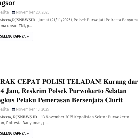
ngsor
alita
November 20, 2025
𝐰𝐨𝐤𝐞𝐫𝐭𝐨,𝐑𝐉𝐒𝐍𝐄𝐖𝐒𝐈𝐃 - Jumat (21/11/2025), Polsek Purwojati Polresta Banyum
ama unsur TNI, p…
SELENGKAPNYA »
𝐑𝐀𝐊 𝐂𝐄𝐏𝐀𝐓 𝐏𝐎𝐋𝐈𝐒𝐈 𝐓𝐄𝐋𝐀𝐃𝐀𝐍! 𝐊𝐮𝐫𝐚𝐧𝐠 𝐝𝐚𝐫
𝟒 𝐉𝐚𝐦, 𝐑𝐞𝐬𝐤𝐫𝐢𝐦 𝐏𝐨𝐥𝐬𝐞𝐤 𝐏𝐮𝐫𝐰𝐨𝐤𝐞𝐫𝐭𝐨 𝐒𝐞𝐥𝐚𝐭𝐚𝐧
𝐠𝐤𝐮𝐬 𝐏𝐞𝐥𝐚𝐤𝐮 𝐏𝐞𝐦𝐞𝐫𝐚𝐬𝐚𝐧 𝐁𝐞𝐫𝐬𝐞𝐧𝐣𝐚𝐭𝐚 𝐂𝐥𝐮𝐫𝐢𝐭
alita
November 13, 2025
𝐰𝐨𝐤𝐞𝐫𝐭𝐨, 𝐑𝐉𝐒𝐍𝐄𝐖𝐒.𝐈𝐃 – 13 November 2025 Kepolisian Sektor Purwokerto
tan, Polresta Banyumas, p…
SELENGKAPNYA »