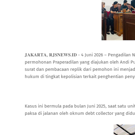
𝐉𝐀𝐊𝐀𝐑𝐓𝐀, 𝐑𝐉𝐒𝐍𝐄𝐖𝐒.𝐈𝐃 - 4 Juni 2026 – Pengad
permohonan Praperadilan yang diajukan oleh Andi P
surat dan pembacaan replik dari pemohon ini menja
hukum di tingkat kepolisian terkait penghentian pen
​Kasus ini bermula pada bulan Juni 2025, saat satu un
paksa di jalanan oleh oknum debt collector yang did