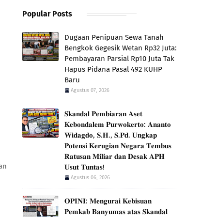
Popular Posts
Dugaan Penipuan Sewa Tanah
Bengkok Gegesik Wetan Rp32 Juta:
Pembayaran Parsial Rp10 Juta Tak
Hapus Pidana Pasal 492 KUHP
Baru
Agustus 07, 2026
𝐒𝐤𝐚𝐧𝐝𝐚𝐥 𝐏𝐞𝐦𝐛𝐢𝐚𝐫𝐚𝐧 𝐀𝐬𝐞𝐭
𝐊𝐞𝐛𝐨𝐧𝐝𝐚𝐥𝐞𝐦 𝐏𝐮𝐫𝐰𝐨𝐤𝐞𝐫𝐭𝐨: 𝐀𝐧𝐚𝐧𝐭𝐨
𝐖𝐢𝐝𝐚𝐠𝐝𝐨, 𝐒.𝐇., 𝐒.𝐏𝐝. 𝐔𝐧𝐠𝐤𝐚𝐩
𝐏𝐨𝐭𝐞𝐧𝐬𝐢 𝐊𝐞𝐫𝐮𝐠𝐢𝐚𝐧 𝐍𝐞𝐠𝐚𝐫𝐚 𝐓𝐞𝐦𝐛𝐮𝐬
𝐑𝐚𝐭𝐮𝐬𝐚𝐧 𝐌𝐢𝐥𝐢𝐚𝐫 𝐝𝐚𝐧 𝐃𝐞𝐬𝐚𝐤 𝐀𝐏𝐇
an
𝐔𝐬𝐮𝐭 𝐓𝐮𝐧𝐭𝐚𝐬!
Agustus 06, 2026
𝐎𝐏𝐈𝐍𝐈: 𝐌𝐞𝐧𝐠𝐮𝐫𝐚𝐢 𝐊𝐞𝐛𝐢𝐬𝐮𝐚𝐧
𝐏𝐞𝐦𝐤𝐚𝐛 𝐁𝐚𝐧𝐲𝐮𝐦𝐚𝐬 𝐚𝐭𝐚𝐬 𝐒𝐤𝐚𝐧𝐝𝐚𝐥