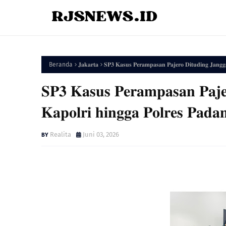
Beranda
𝐉𝐚𝐤𝐚𝐫𝐭𝐚
​𝐒𝐏𝟑 𝐊𝐚𝐬𝐮𝐬 𝐏𝐞𝐫𝐚𝐦𝐩𝐚𝐬𝐚𝐧 𝐏𝐚𝐣𝐞𝐫𝐨 𝐃𝐢𝐭𝐮𝐝𝐢𝐧𝐠 𝐉𝐚𝐧𝐠𝐠𝐚
​𝐒𝐏𝟑 𝐊𝐚𝐬𝐮𝐬 𝐏𝐞𝐫𝐚𝐦𝐩𝐚𝐬𝐚𝐧 𝐏𝐚𝐣𝐞
𝐊𝐚𝐩𝐨𝐥𝐫𝐢 𝐡𝐢𝐧𝐠𝐠𝐚 𝐏𝐨𝐥𝐫𝐞𝐬 𝐏𝐚𝐝𝐚
Realita
Juni 03, 2026