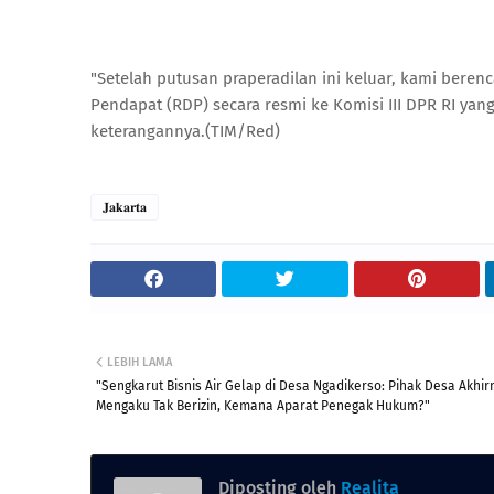
​"Setelah putusan praperadilan ini keluar, kami be
Pendapat (RDP) secara resmi ke Komisi III DPR RI y
keterangannya.(TIM/Red)
𝐉𝐚𝐤𝐚𝐫𝐭𝐚
LEBIH LAMA
"Sengkarut Bisnis Air Gelap di Desa Ngadikerso: Pihak Desa Akhir
Mengaku Tak Berizin, Kemana Aparat Penegak Hukum?"
Diposting oleh
Realita