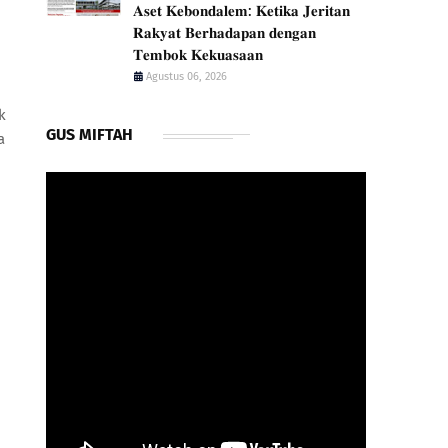
𝐀𝐬𝐞𝐭 𝐊𝐞𝐛𝐨𝐧𝐝𝐚𝐥𝐞𝐦: 𝐊𝐞𝐭𝐢𝐤𝐚 𝐉𝐞𝐫𝐢𝐭𝐚𝐧
𝐑𝐚𝐤𝐲𝐚𝐭 𝐁𝐞𝐫𝐡𝐚𝐝𝐚𝐩𝐚𝐧 𝐝𝐞𝐧𝐠𝐚𝐧
𝐓𝐞𝐦𝐛𝐨𝐤 𝐊𝐞𝐤𝐮𝐚𝐬𝐚𝐚𝐧
Agustus 06, 2026
k
GUS MIFTAH
a