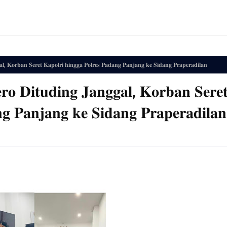
𝐥, 𝐊𝐨𝐫𝐛𝐚𝐧 𝐒𝐞𝐫𝐞𝐭 𝐊𝐚𝐩𝐨𝐥𝐫𝐢 𝐡𝐢𝐧𝐠𝐠𝐚 𝐏𝐨𝐥𝐫𝐞𝐬 𝐏𝐚𝐝𝐚𝐧𝐠 𝐏𝐚𝐧𝐣𝐚𝐧𝐠 𝐤𝐞 𝐒𝐢𝐝𝐚𝐧𝐠 𝐏𝐫𝐚𝐩𝐞𝐫𝐚𝐝𝐢𝐥𝐚𝐧
𝐫𝐨 𝐃𝐢𝐭𝐮𝐝𝐢𝐧𝐠 𝐉𝐚𝐧𝐠𝐠𝐚𝐥, 𝐊𝐨𝐫𝐛𝐚𝐧 𝐒𝐞𝐫𝐞
𝐧𝐠 𝐏𝐚𝐧𝐣𝐚𝐧𝐠 𝐤𝐞 𝐒𝐢𝐝𝐚𝐧𝐠 𝐏𝐫𝐚𝐩𝐞𝐫𝐚𝐝𝐢𝐥𝐚𝐧