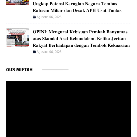
𝐔𝐧𝐠𝐤𝐚𝐩 𝐏𝐨𝐭𝐞𝐧𝐬𝐢 𝐊𝐞𝐫𝐮𝐠𝐢𝐚𝐧 𝐍𝐞𝐠𝐚𝐫𝐚 𝐓𝐞𝐦𝐛𝐮𝐬
𝐑𝐚𝐭𝐮𝐬𝐚𝐧 𝐌𝐢𝐥𝐢𝐚𝐫 𝐝𝐚𝐧 𝐃𝐞𝐬𝐚𝐤 𝐀𝐏𝐇 𝐔𝐬𝐮𝐭 𝐓𝐮𝐧𝐭𝐚𝐬!
Agustus 06, 2026
𝐎𝐏𝐈𝐍𝐈: 𝐌𝐞𝐧𝐠𝐮𝐫𝐚𝐢 𝐊𝐞𝐛𝐢𝐬𝐮𝐚𝐧 𝐏𝐞𝐦𝐤𝐚𝐛 𝐁𝐚𝐧𝐲𝐮𝐦𝐚𝐬
𝐚𝐭𝐚𝐬 𝐒𝐤𝐚𝐧𝐝𝐚𝐥 𝐀𝐬𝐞𝐭 𝐊𝐞𝐛𝐨𝐧𝐝𝐚𝐥𝐞𝐦: 𝐊𝐞𝐭𝐢𝐤𝐚 𝐉𝐞𝐫𝐢𝐭𝐚𝐧
𝐑𝐚𝐤𝐲𝐚𝐭 𝐁𝐞𝐫𝐡𝐚𝐝𝐚𝐩𝐚𝐧 𝐝𝐞𝐧𝐠𝐚𝐧 𝐓𝐞𝐦𝐛𝐨𝐤 𝐊𝐞𝐤𝐮𝐚𝐬𝐚𝐚𝐧
Agustus 06, 2026
GUS MIFTAH