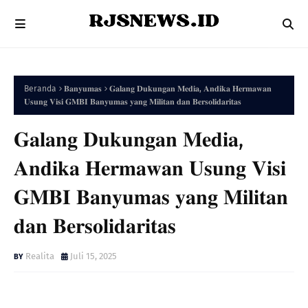
Beranda
𝐁𝐚𝐧𝐲𝐮𝐦𝐚𝐬
𝐆𝐚𝐥𝐚𝐧𝐠 𝐃𝐮𝐤𝐮𝐧𝐠𝐚𝐧 𝐌𝐞𝐝𝐢𝐚, 𝐀𝐧𝐝𝐢𝐤𝐚 𝐇𝐞𝐫𝐦𝐚𝐰𝐚𝐧
𝐔𝐬𝐮𝐧𝐠 𝐕𝐢𝐬𝐢 𝐆𝐌𝐁𝐈 𝐁𝐚𝐧𝐲𝐮𝐦𝐚𝐬 𝐲𝐚𝐧𝐠 𝐌𝐢𝐥𝐢𝐭𝐚𝐧 𝐝𝐚𝐧 𝐁𝐞𝐫𝐬𝐨𝐥𝐢𝐝𝐚𝐫𝐢𝐭𝐚𝐬
𝐆𝐚𝐥𝐚𝐧𝐠 𝐃𝐮𝐤𝐮𝐧𝐠𝐚𝐧 𝐌𝐞𝐝𝐢𝐚,
𝐀𝐧𝐝𝐢𝐤𝐚 𝐇𝐞𝐫𝐦𝐚𝐰𝐚𝐧 𝐔𝐬𝐮𝐧𝐠 𝐕𝐢𝐬𝐢
𝐆𝐌𝐁𝐈 𝐁𝐚𝐧𝐲𝐮𝐦𝐚𝐬 𝐲𝐚𝐧𝐠 𝐌𝐢𝐥𝐢𝐭𝐚𝐧
𝐝𝐚𝐧 𝐁𝐞𝐫𝐬𝐨𝐥𝐢𝐝𝐚𝐫𝐢𝐭𝐚𝐬
Realita
Juli 15, 2025