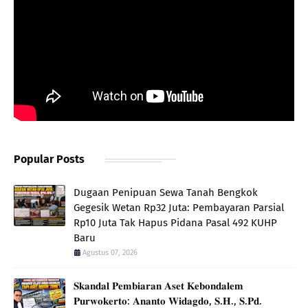
Popular Posts
Dugaan Penipuan Sewa Tanah Bengkok
Gegesik Wetan Rp32 Juta: Pembayaran Parsial
Rp10 Juta Tak Hapus Pidana Pasal 492 KUHP
Baru
Agustus 07, 2026
𝐒𝐤𝐚𝐧𝐝𝐚𝐥 𝐏𝐞𝐦𝐛𝐢𝐚𝐫𝐚𝐧 𝐀𝐬𝐞𝐭 𝐊𝐞𝐛𝐨𝐧𝐝𝐚𝐥𝐞𝐦
𝐏𝐮𝐫𝐰𝐨𝐤𝐞𝐫𝐭𝐨: 𝐀𝐧𝐚𝐧𝐭𝐨 𝐖𝐢𝐝𝐚𝐠𝐝𝐨, 𝐒.𝐇., 𝐒.𝐏𝐝.