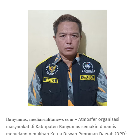
𝐁𝐚𝐧𝐲𝐮𝐦𝐚𝐬, 𝐦𝐞𝐝𝐢𝐚𝐫𝐞𝐚𝐥𝐢𝐭𝐚𝐧𝐞𝐰𝐬 𝐜𝐨𝐦 – Atmosfer organisasi
masyarakat di Kabupaten Banyumas semakin dinamis
menjelang pemilihan Ketua Dewan Pimpinan Daerah (DPD)