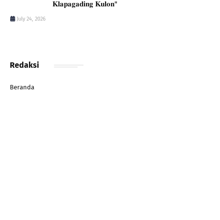
𝐊𝐥𝐚𝐩𝐚𝐠𝐚𝐝𝐢𝐧𝐠 𝐊𝐮𝐥𝐨𝐧"
July 24, 2026
Redaksi
Beranda