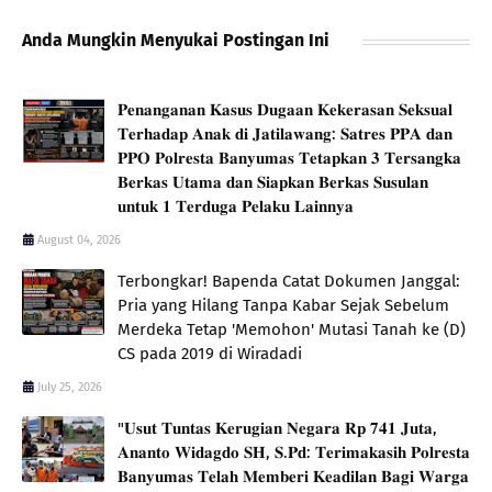
Anda Mungkin Menyukai Postingan Ini
𝐏𝐞𝐧𝐚𝐧𝐠𝐚𝐧𝐚𝐧 𝐊𝐚𝐬𝐮𝐬 𝐃𝐮𝐠𝐚𝐚𝐧 𝐊𝐞𝐤𝐞𝐫𝐚𝐬𝐚𝐧 𝐒𝐞𝐤𝐬𝐮𝐚𝐥
𝐓𝐞𝐫𝐡𝐚𝐝𝐚𝐩 𝐀𝐧𝐚𝐤 𝐝𝐢 𝐉𝐚𝐭𝐢𝐥𝐚𝐰𝐚𝐧𝐠: 𝐒𝐚𝐭𝐫𝐞𝐬 𝐏𝐏𝐀 𝐝𝐚𝐧
𝐏𝐏𝐎 𝐏𝐨𝐥𝐫𝐞𝐬𝐭𝐚 𝐁𝐚𝐧𝐲𝐮𝐦𝐚𝐬 𝐓𝐞𝐭𝐚𝐩𝐤𝐚𝐧 𝟑 𝐓𝐞𝐫𝐬𝐚𝐧𝐠𝐤𝐚
𝐁𝐞𝐫𝐤𝐚𝐬 𝐔𝐭𝐚𝐦𝐚 𝐝𝐚𝐧 𝐒𝐢𝐚𝐩𝐤𝐚𝐧 𝐁𝐞𝐫𝐤𝐚𝐬 𝐒𝐮𝐬𝐮𝐥𝐚𝐧
𝐮𝐧𝐭𝐮𝐤 𝟏 𝐓𝐞𝐫𝐝𝐮𝐠𝐚 𝐏𝐞𝐥𝐚𝐤𝐮 𝐋𝐚𝐢𝐧𝐧𝐲𝐚
August 04, 2026
​Terbongkar! Bapenda Catat Dokumen Janggal:
Pria yang Hilang Tanpa Kabar Sejak Sebelum
Merdeka Tetap 'Memohon' Mutasi Tanah ke (D)
CS pada 2019 di Wiradadi
July 25, 2026
"𝐔𝐬𝐮𝐭 𝐓𝐮𝐧𝐭𝐚𝐬 𝐊𝐞𝐫𝐮𝐠𝐢𝐚𝐧 𝐍𝐞𝐠𝐚𝐫𝐚 𝐑𝐩 𝟕𝟒𝟏 𝐉𝐮𝐭𝐚,
𝐀𝐧𝐚𝐧𝐭𝐨 𝐖𝐢𝐝𝐚𝐠𝐝𝐨 𝐒𝐇, 𝐒.𝐏𝐝: 𝐓𝐞𝐫𝐢𝐦𝐚𝐤𝐚𝐬𝐢𝐡 𝐏𝐨𝐥𝐫𝐞𝐬𝐭𝐚
𝐁𝐚𝐧𝐲𝐮𝐦𝐚𝐬 𝐓𝐞𝐥𝐚𝐡 𝐌𝐞𝐦𝐛𝐞𝐫𝐢 𝐊𝐞𝐚𝐝𝐢𝐥𝐚𝐧 𝐁𝐚𝐠𝐢 𝐖𝐚𝐫𝐠𝐚